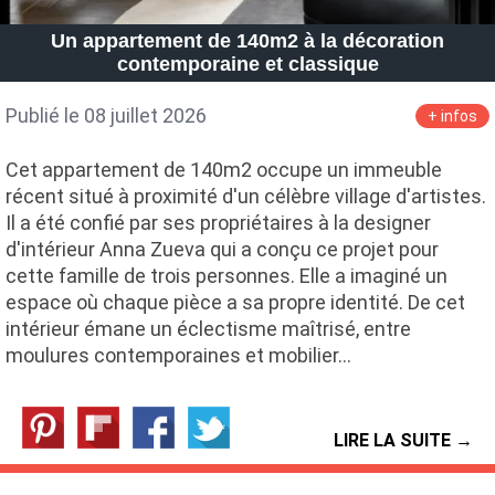
Petite Surface
Piscine
Question De Style
Renovation
Un appartement de 140m2 à la décoration
Revue De Week End
Tiny House
contemporaine et classique
Publié le 08 juillet 2026
+ infos
Cet appartement de 140m2 occupe un immeuble
récent situé à proximité d'un célèbre village d'artistes.
Il a été confié par ses propriétaires à la designer
d'intérieur Anna Zueva qui a conçu ce projet pour
cette famille de trois personnes. Elle a imaginé un
espace où chaque pièce a sa propre identité. De cet
intérieur émane un éclectisme maîtrisé, entre
moulures contemporaines et mobilier…
LIRE LA SUITE →