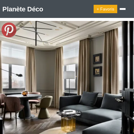
Planète Déco
+ Favoris
🔍︎ Rechercher
🛍︎ Shop Planète Déco
ℹ︎ À propos
Appartement Design
Belgique
Cabanes
Decoration Noël
Design Suédois En Quelques Photos
Idées Déco En 10 Photos
La Semaine Décoration Et Design
Maison En Ville
Méli-Mélo Suédois
Publi Reportage
Tendance
Interieurs Scandinaves
La Décoration Selon Votre Signe Astrologique
Les Trouvailles Déco Du Jour
Loft
Maison Appartement Écologique
Maison Container/container House
Maison D'hôtes
Maison Et Appartement Vintage
On Décode La Déco