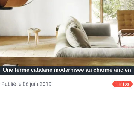
Petite Surface
Piscine
Question De Style
Renovation
Revue De Week End
Tiny House
Une ferme catalane modernisée au charme ancien
Publié le 06 juin 2019
+ infos