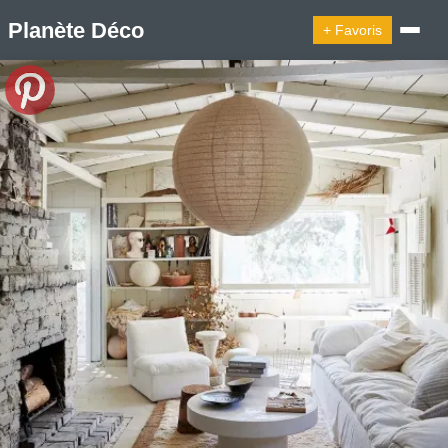
Planète Déco
+ Favoris
🔍︎ Rechercher
🛍︎ Shop Planète Déco
ℹ︎ À propos
Appartement Design
Belgique
Cabanes
Decoration Noël
Design Suédois En Quelques Photos
Idées Déco En 10 Photos
La Semaine Décoration Et Design
Maison En Ville
Méli-Mélo Suédois
Publi Reportage
Tendance
Interieurs Scandinaves
La Décoration Selon Votre Signe Astrologique
Les Trouvailles Déco Du Jour
Loft
Maison Appartement Écologique
Maison Container/container House
Maison D'hôtes
Maison Et Appartement Vintage
On Décode La Déco