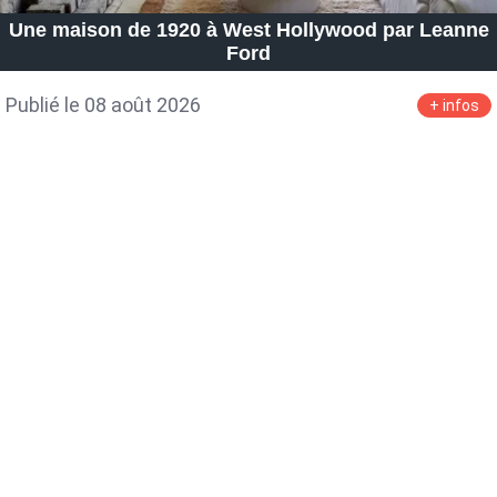
Petite Surface
Piscine
Question De Style
Renovation
Une maison de 1920 à West Hollywood par Leanne
Revue De Week End
Tiny House
Ford
Publié le 08 août 2026
+ infos