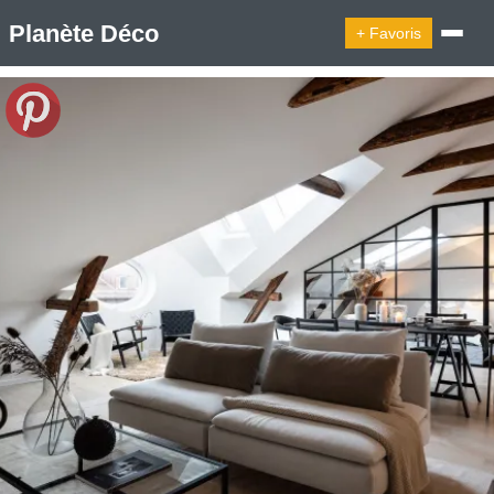
Planète Déco
+ Favoris
🔍︎ Rechercher
🛍︎ Shop Planète Déco
ℹ︎ À propos
Appartement Design
Belgique
Cabanes
Decoration Noël
Design Suédois En Quelques Photos
Idées Déco En 10 Photos
La Semaine Décoration Et Design
Maison En Ville
Méli-Mélo Suédois
Publi Reportage
Tendance
Interieurs Scandinaves
La Décoration Selon Votre Signe Astrologique
Les Trouvailles Déco Du Jour
Loft
Maison Appartement Écologique
Maison Container/container House
Maison D'hôtes
Maison Et Appartement Vintage
On Décode La Déco