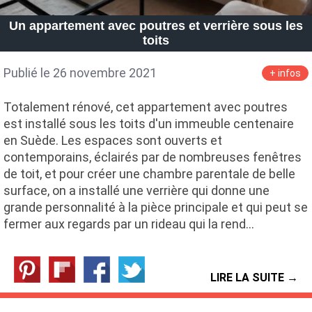
Petite Surface
Piscine
Question De Style
Renovation
Un appartement avec poutres et verrière sous les
Revue De Week End
Tiny House
toits
Publié le 26 novembre 2021
+ infos
Totalement rénové, cet appartement avec poutres
est installé sous les toits d'un immeuble centenaire
en Suède. Les espaces sont ouverts et
contemporains, éclairés par de nombreuses fenêtres
de toit, et pour créer une chambre parentale de belle
surface, on a installé une verrière qui donne une
grande personnalité à la pièce principale et qui peut se
fermer aux regards par un rideau qui la rend…
LIRE LA SUITE →