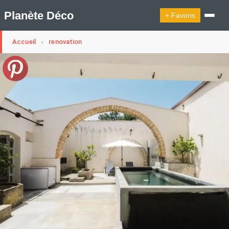
Planète Déco
+ Favoris
Accueil
renovation
›
🔍︎ Rechercher
🛍︎ Shop Planète Déco
ℹ︎ À propos
Appartement Design
Belgique
Cabanes
Decoration Noël
Design Suédois En Quelques Photos
Idées Déco En 10 Photos
La Semaine Décoration Et Design
Maison En Ville
Méli-Mélo Suédois
Publi Reportage
Tendance
Interieurs Scandinaves
La Décoration Selon Votre Signe Astrologique
Les Trouvailles Déco Du Jour
Loft
Maison Appartement Écologique
Maison Container/container House
Maison D'hôtes
Maison Et Appartement Vintage
On Décode La Déco