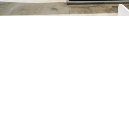
Petite Surface
Piscine
Question De Style
Renovation
Revue De Week End
Tiny House