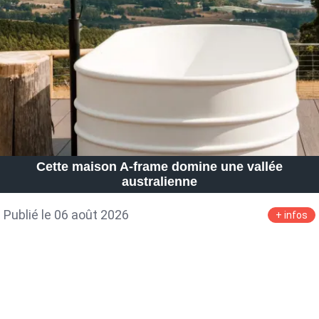
Petite Surface
Piscine
Question De Style
Renovation
Revue De Week End
Tiny House
Cette maison A-frame domine une vallée
australienne
Publié le 06 août 2026
+ infos