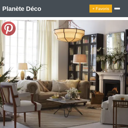
Planète Déco
+ Favoris
🔍︎ Rechercher
🛍︎ Shop Planète Déco
ℹ︎ À propos
Appartement Design
Belgique
Cabanes
Decoration Noël
Design Suédois En Quelques Photos
Idées Déco En 10 Photos
La Semaine Décoration Et Design
Maison En Ville
Méli-Mélo Suédois
Publi Reportage
Tendance
Interieurs Scandinaves
La Décoration Selon Votre Signe Astrologique
Les Trouvailles Déco Du Jour
Loft
Maison Appartement Écologique
Maison Container/container House
Maison D'hôtes
Maison Et Appartement Vintage
On Décode La Déco