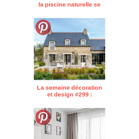
la piscine naturelle se
fond dans la forêt
La semaine décoration
et design #299 :
d'Asnières à Cape
Town, dix repérages
déco