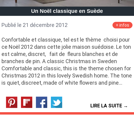
Petite Surface
Piscine
Question De Style
Renovation
Un Noël classique en Suède
Revue De Week End
Tiny House
Publié le 21 décembre 2012
+ infos
Confortable et classique, tel est le thème choisi pour
ce Noël 2012 dans cette jolie maison suédoise. Le ton
est calme, discret, fait de fleurs blanches et de
branches de pin. A classic Christmas in Sweden
Comfortable and classic, this is the theme chosen for
Christmas 2012 in this lovely Swedish home. The tone
is quiet, discreet, made of white flowers and pine…
LIRE LA SUITE →