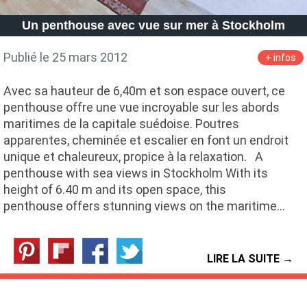
Petite Surface
Piscine
Question De Style
Renovation
Un penthouse avec vue sur mer à Stockholm
Revue De Week End
Tiny House
Publié le 25 mars 2012
+ infos
Avec sa hauteur de 6,40m et son espace ouvert, ce
penthouse offre une vue incroyable sur les abords
maritimes de la capitale suédoise. Poutres
apparentes, cheminée et escalier en font un endroit
unique et chaleureux, propice à la relaxation. A
penthouse with sea views in Stockholm With its
height of 6.40 m and its open space, this
penthouse offers stunning views on the maritime…
LIRE LA SUITE →