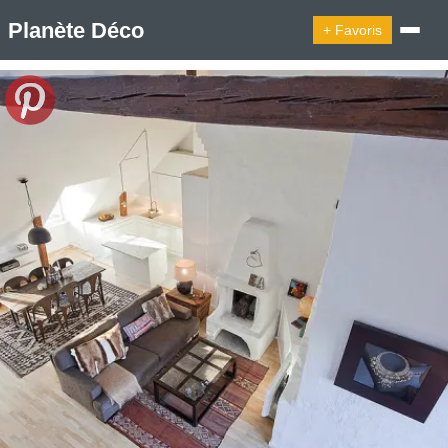
Planète Déco
+ Favoris
🔍︎ Rechercher
🛍︎ Shop Planète Déco
ℹ︎ À propos
Appartement Design
Belgique
Cabanes
Decoration Noël
Design Suédois En Quelques Photos
Idées Déco En 10 Photos
La Semaine Décoration Et Design
Maison En Ville
Méli-Mélo Suédois
Publi Reportage
Tendance
Interieurs Scandinaves
La Décoration Selon Votre Signe Astrologique
Les Trouvailles Déco Du Jour
Loft
Maison Appartement Écologique
Maison Container/container House
Maison D'hôtes
Maison Et Appartement Vintage
On Décode La Déco