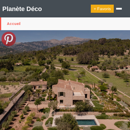
Planète Déco
+ Favoris
Accueil
🔍︎ Rechercher
🛍︎ Shop Planète Déco
ℹ︎ À propos
Appartement Design
Belgique
Cabanes
Decoration Noël
Design Suédois En Quelques Photos
Idées Déco En 10 Photos
La Semaine Décoration Et Design
Maison En Ville
Méli-Mélo Suédois
Publi Reportage
Tendance
Interieurs Scandinaves
La Décoration Selon Votre Signe Astrologique
Les Trouvailles Déco Du Jour
Loft
Maison Appartement Écologique
Maison Container/container House
Maison D'hôtes
Maison Et Appartement Vintage
On Décode La Déco