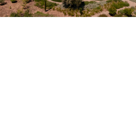
Petite Surface
Piscine
Question De Style
Renovation
Revue De Week End
Tiny House