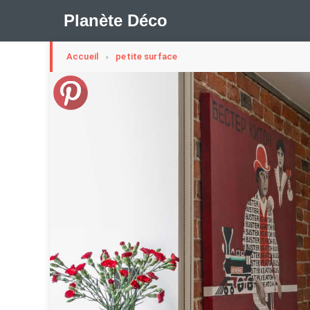
Planète Déco
Accueil
petite surface
›
🛍︎ Shop Planète Déco
ℹ︎ À propos
Appartement Design
Belgique
Cabanes
Decorat
Maison En Ville
Méli-Mélo Suédois
Publi Reportage
Maison Appartement Écologique
Maison Container/con
Question De Style
Renovation
Revue De Week En