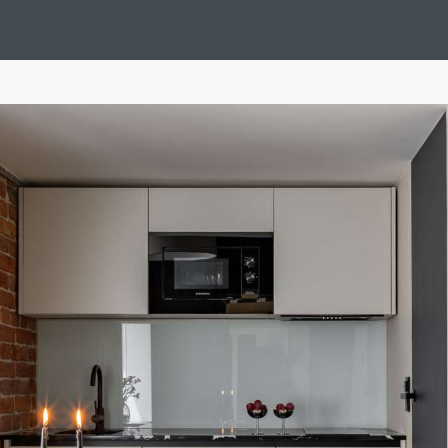
ion Noël
Design Suédois En Quelques Photos
Idées Déco En 10 Pho
Tendance
Interieurs Scandinaves
La Décoration Selon Votre Sign
tainer House
Maison D'hôtes
Maison Et Appartement Vintage
On 
d
Tiny House