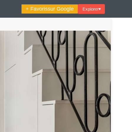
+ Favoris
sur Google
Explorer
▾
🔍︎ Rechercher
tos
La Semaine Décoration Et Design
e Astrologique
Les Trouvailles Déco Du Jour
Loft
Décode La Déco
Petite Surface
Piscine