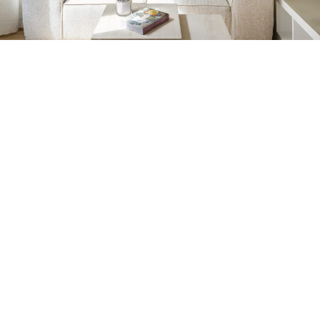
Petite Surface
Piscine
Question De Style
Renovation
Revue De Week End
Tiny House