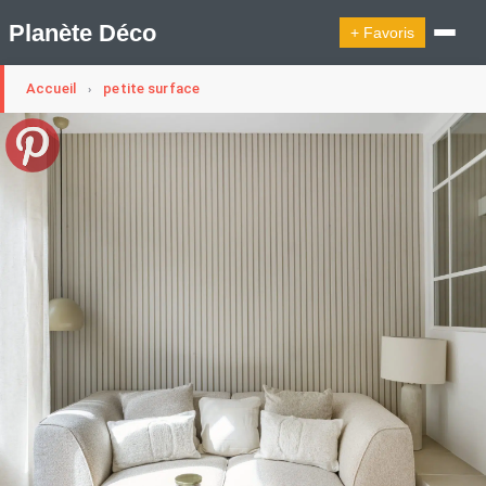
Planète Déco
+ Favoris
Accueil
petite surface
›
🔍︎ Rechercher
🛍︎ Shop Planète Déco
ℹ︎ À propos
Appartement Design
Belgique
Cabanes
Decoration Noël
Design Suédois En Quelques Photos
Idées Déco En 10 Photos
La Semaine Décoration Et Design
Maison En Ville
Méli-Mélo Suédois
Publi Reportage
Tendance
Interieurs Scandinaves
La Décoration Selon Votre Signe Astrologique
Les Trouvailles Déco Du Jour
Loft
Maison Appartement Écologique
Maison Container/container House
Maison D'hôtes
Maison Et Appartement Vintage
On Décode La Déco