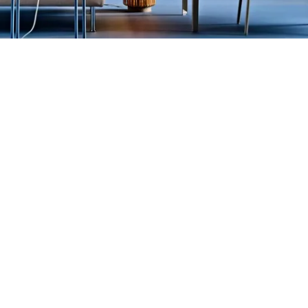
Petite Surface
Piscine
Question De Style
Renovation
Revue De Week End
Tiny House