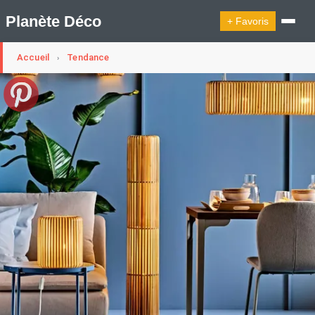
Planète Déco
+ Favoris
Accueil
Tendance
›
🔍︎ Rechercher
🛍︎ Shop Planète Déco
ℹ︎ À propos
Appartement Design
Belgique
Cabanes
Decoration Noël
Design Suédois En Quelques Photos
Idées Déco En 10 Photos
La Semaine Décoration Et Design
Maison En Ville
Méli-Mélo Suédois
Publi Reportage
Tendance
Interieurs Scandinaves
La Décoration Selon Votre Signe Astrologique
Les Trouvailles Déco Du Jour
Loft
Maison Appartement Écologique
Maison Container/container House
Maison D'hôtes
Maison Et Appartement Vintage
On Décode La Déco