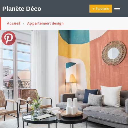
Planète Déco
+ Favoris
Accueil
Appartement design
›
🔍︎ Rechercher
🛍︎ Shop Planète Déco
ℹ︎ À propos
Appartement Design
Belgique
Cabanes
Decoration Noël
Design Suédois En Quelques Photos
Idées Déco En 10 Photos
La Semaine Décoration Et Design
Maison En Ville
Méli-Mélo Suédois
Publi Reportage
Tendance
Interieurs Scandinaves
La Décoration Selon Votre Signe Astrologique
Les Trouvailles Déco Du Jour
Loft
Maison Appartement Écologique
Maison Container/container House
Maison D'hôtes
Maison Et Appartement Vintage
On Décode La Déco