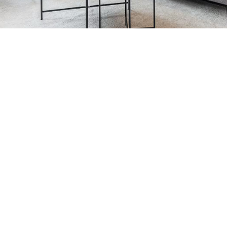
Petite Surface
Piscine
Question De Style
Renovation
Revue De Week End
Tiny House