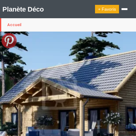
Planète Déco
+ Favoris
Accueil
🔍︎ Rechercher
🛍︎ Shop Planète Déco
ℹ︎ À propos
Appartement Design
Belgique
Cabanes
Decoration Noël
Design Suédois En Quelques Photos
Idées Déco En 10 Photos
La Semaine Décoration Et Design
Maison En Ville
Méli-Mélo Suédois
Publi Reportage
Tendance
Interieurs Scandinaves
La Décoration Selon Votre Signe Astrologique
Les Trouvailles Déco Du Jour
Loft
Maison Appartement Écologique
Maison Container/container House
Maison D'hôtes
Maison Et Appartement Vintage
On Décode La Déco