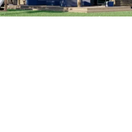
Petite Surface
Piscine
Question De Style
Renovation
Revue De Week End
Tiny House