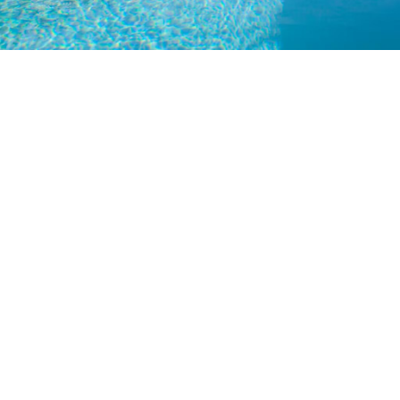
Petite Surface
Piscine
Question De Style
Renovation
Revue De Week End
Tiny House