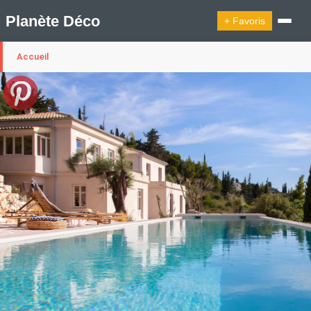
Planète Déco
+ Favoris
Accueil
🔍︎ Rechercher
🛍︎ Shop Planète Déco
ℹ︎ À propos
Appartement Design
Belgique
Cabanes
Decoration Noël
Design Suédois En Quelques Photos
Idées Déco En 10 Photos
La Semaine Décoration Et Design
Maison En Ville
Méli-Mélo Suédois
Publi Reportage
Tendance
Interieurs Scandinaves
La Décoration Selon Votre Signe Astrologique
Les Trouvailles Déco Du Jour
Loft
Maison Appartement Écologique
Maison Container/container House
Maison D'hôtes
Maison Et Appartement Vintage
On Décode La Déco