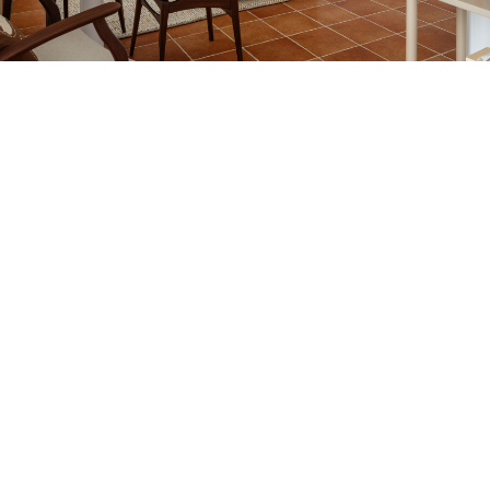
Petite Surface
Piscine
Question De Style
Renovation
Revue De Week End
Tiny House