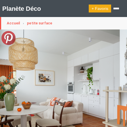
Planète Déco
+ Favoris
Accueil
petite surface
›
🔍︎ Rechercher
🛍︎ Shop Planète Déco
ℹ︎ À propos
Appartement Design
Belgique
Cabanes
Decoration Noël
Design Suédois En Quelques Photos
Idées Déco En 10 Photos
La Semaine Décoration Et Design
Maison En Ville
Méli-Mélo Suédois
Publi Reportage
Tendance
Interieurs Scandinaves
La Décoration Selon Votre Signe Astrologique
Les Trouvailles Déco Du Jour
Loft
Maison Appartement Écologique
Maison Container/container House
Maison D'hôtes
Maison Et Appartement Vintage
On Décode La Déco