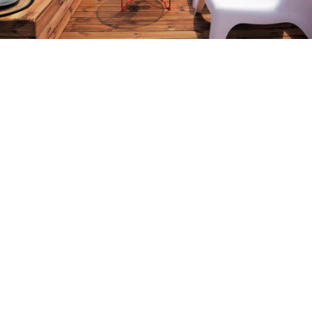
Petite Surface
Piscine
Question De Style
Renovation
Revue De Week End
Tiny House