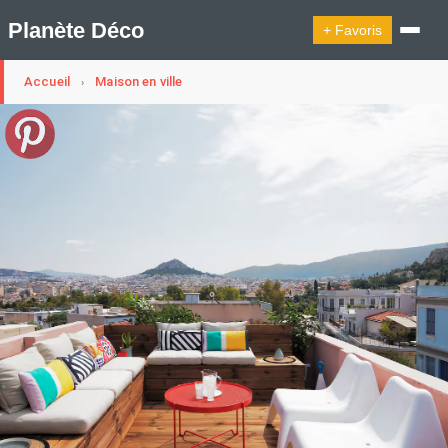
Planète Déco
+ Favoris
Accueil
Maison en ville
›
🔍︎ Rechercher
🛍︎ Shop Planète Déco
ℹ︎ À propos
Appartement Design
Belgique
Cabanes
Decoration Noël
Design Suédois En Quelques Photos
Idées Déco En 10 Photos
La Semaine Décoration Et Design
Maison En Ville
Méli-Mélo Suédois
Publi Reportage
Tendance
Interieurs Scandinaves
La Décoration Selon Votre Signe Astrologique
Les Trouvailles Déco Du Jour
Loft
Maison Appartement Écologique
Maison Container/container House
Maison D'hôtes
Maison Et Appartement Vintage
On Décode La Déco