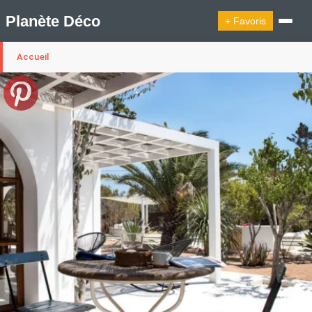
Planète Déco
+ Favoris
Accueil
🔍︎ Rechercher
🛍︎ Shop Planète Déco
ℹ︎ À propos
Appartement Design
Belgique
Cabanes
Decoration Noël
Design Suédois En Quelques Photos
Idées Déco En 10 Photos
La Semaine Décoration Et Design
Maison En Ville
Méli-Mélo Suédois
Publi Reportage
Tendance
Interieurs Scandinaves
La Décoration Selon Votre Signe Astrologique
Les Trouvailles Déco Du Jour
Loft
Maison Appartement Écologique
Maison Container/container House
Maison D'hôtes
Maison Et Appartement Vintage
On Décode La Déco