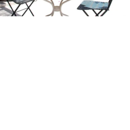
Petite Surface
Piscine
Question De Style
Renovation
Revue De Week End
Tiny House