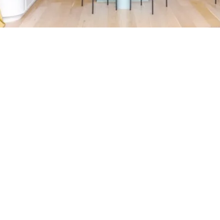
Petite Surface
Piscine
Question De Style
Renovation
Revue De Week End
Tiny House