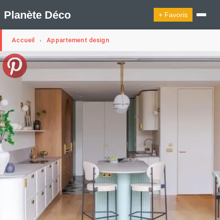
Planète Déco
+ Favoris
Accueil
Appartement design
›
🔍︎ Rechercher
🛍︎ Shop Planète Déco
ℹ︎ À propos
Appartement Design
Belgique
Cabanes
Decoration Noël
Design Suédois En Quelques Photos
Idées Déco En 10 Photos
La Semaine Décoration Et Design
Maison En Ville
Méli-Mélo Suédois
Publi Reportage
Tendance
Interieurs Scandinaves
La Décoration Selon Votre Signe Astrologique
Les Trouvailles Déco Du Jour
Loft
Maison Appartement Écologique
Maison Container/container House
Maison D'hôtes
Maison Et Appartement Vintage
On Décode La Déco