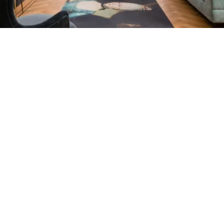
Petite Surface
Piscine
Question De Style
Renovation
Revue De Week End
Tiny House