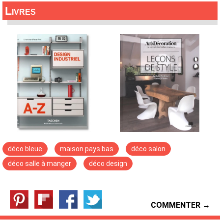
Livres
déco bleue
maison pays bas
déco salon
déco salle à manger
déco design
COMMENTER →