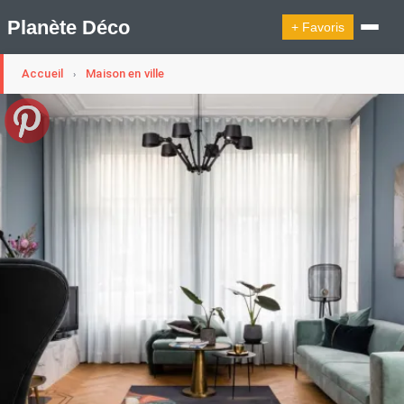
Planète Déco
+ Favoris
Accueil
Maison en ville
›
🔍︎ Rechercher
🛍︎ Shop Planète Déco
ℹ︎ À propos
Appartement Design
Belgique
Cabanes
Decoration Noël
Design Suédois En Quelques Photos
Idées Déco En 10 Photos
La Semaine Décoration Et Design
Maison En Ville
Méli-Mélo Suédois
Publi Reportage
Tendance
Interieurs Scandinaves
La Décoration Selon Votre Signe Astrologique
Les Trouvailles Déco Du Jour
Loft
Maison Appartement Écologique
Maison Container/container House
Maison D'hôtes
Maison Et Appartement Vintage
On Décode La Déco