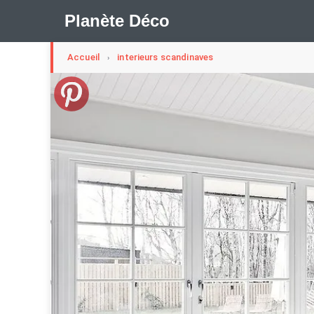
Planète Déco
Accueil
interieurs scandinaves
›
🛍︎ Shop Planète Déco
ℹ︎ À propos
Appartement Design
Belgique
Cabanes
Decorat
Maison En Ville
Méli-Mélo Suédois
Publi Reportage
Maison Appartement Écologique
Maison Container/con
Question De Style
Renovation
Revue De Week En