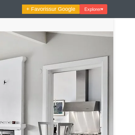
+ Favoris
sur Google
Explorer
▾
🔍︎ Rechercher
tos
La Semaine Décoration Et Design
e Astrologique
Les Trouvailles Déco Du Jour
Loft
Décode La Déco
Petite Surface
Piscine