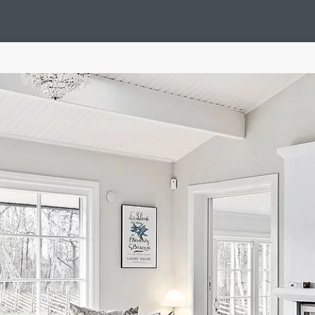
ion Noël
Design Suédois En Quelques Photos
Idées Déco En 10 Pho
Tendance
Interieurs Scandinaves
La Décoration Selon Votre Sign
tainer House
Maison D'hôtes
Maison Et Appartement Vintage
On 
d
Tiny House