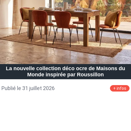
Petite Surface
Piscine
Question De Style
Renovation
Revue De Week End
Tiny House
La nouvelle collection déco ocre de Maisons du
Monde inspirée par Roussillon
Publié le 31 juillet 2026
+ infos