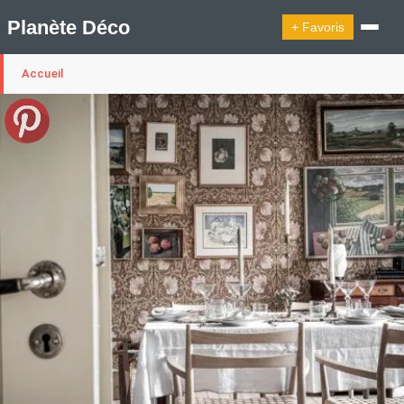
Planète Déco
+ Favoris
Accueil
🔍︎ Rechercher
🛍︎ Shop Planète Déco
ℹ︎ À propos
Appartement Design
Belgique
Cabanes
Decoration Noël
Design Suédois En Quelques Photos
Idées Déco En 10 Photos
La Semaine Décoration Et Design
Maison En Ville
Méli-Mélo Suédois
Publi Reportage
Tendance
Interieurs Scandinaves
La Décoration Selon Votre Signe Astrologique
Les Trouvailles Déco Du Jour
Loft
Maison Appartement Écologique
Maison Container/container House
Maison D'hôtes
Maison Et Appartement Vintage
On Décode La Déco