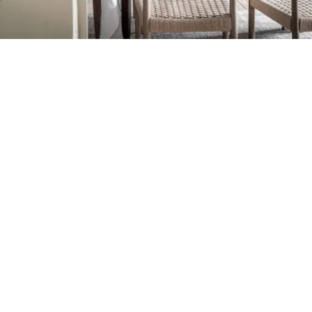
Petite Surface
Piscine
Question De Style
Renovation
Revue De Week End
Tiny House